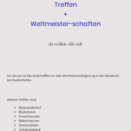
Treffen
+
Weltmeister-schaften
da wollen Alle mit
Im Januar ist das erste treffen im Jahr die Holzversteigerung in der Gänzbrüh
bei Dudenhofen.
Weitere Treffen sind:
Baiersröderhof
Büdesheim
Froschhausen
Babenhausen
Ommersbach
Johannesberg