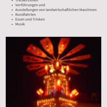
Treckertreffen
Vorführungen und
Ausstellungen von landwirtschaftlichen Maschinen
Rundfahrten
Essen und Trinken
Musik